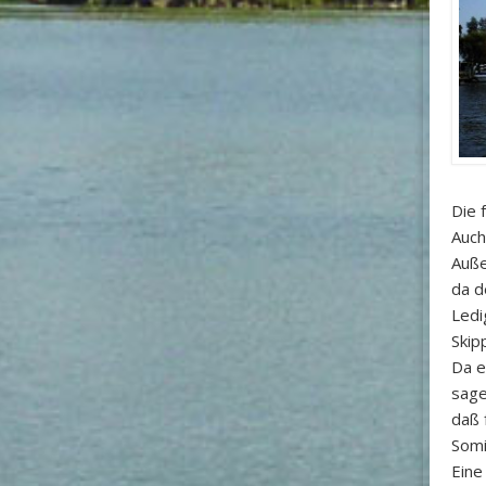
Die 
Auc
Auße
da d
Ledi
Skip
Da e
sage
daß 
Somi
Eine