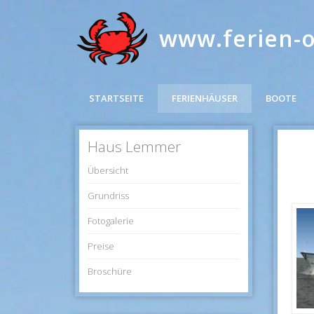
www.ferien-
STARTSEITE
FERIENHÄUSER
BOOTE
Haus Lemmer
Übersicht
Grundriss
Fotogalerie
Preise
Broschüre