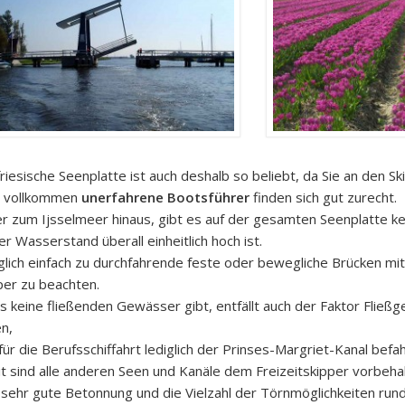
friesische Seenplatte ist auch deshalb so beliebt, da Sie an den S
h vollkommen
unerfahrene Bootsführer
finden sich gut zurecht.
r zum Ijsselmeer hinaus, gibt es auf der gesamten Seenplatte ke
er Wasserstand überall einheitlich hoch ist.
glich einfach zu durchfahrende feste oder bewegliche Brücken mit
per zu beachten.
s keine fließenden Gewässer gibt, entfällt auch der Faktor Fließg
n,
für die Berufsschiffahrt lediglich der Prinses-Margriet-Kanal befah
t sind alle anderen Seen und Kanäle dem Freizeitskipper vorbehal
 sehr gute Betonnung und die Vielzahl der Törnmöglichkeiten rund