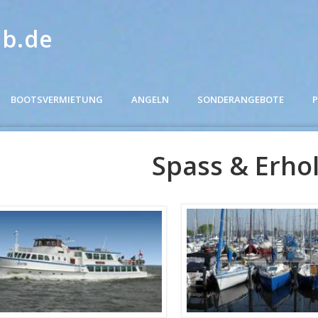
ob.de
BOOTSVERMIETUNG
ANGELN
SONDERANGEBOTE
P
Spass & Erho