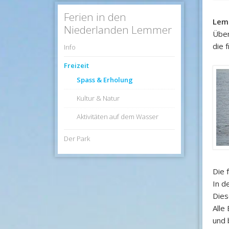
Ferien in den
Lemm
Niederlanden Lemmer
Über
die 
Info
Freizeit
Spass & Erholung
Kultur & Natur
Aktivitäten auf dem Wasser
Der Park
Die 
In d
Dies
Alle
und 