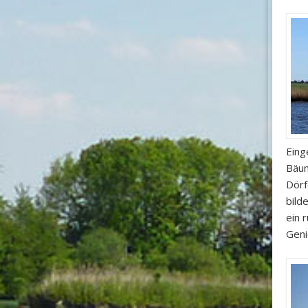
Eing
Bäum
Dörf
bild
ein 
Geni