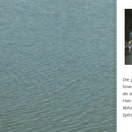
Die 
Sowo
als 
Hier
Abhä
Spit