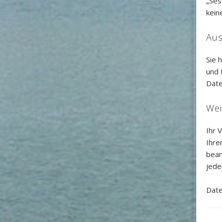
„Ses
kein
Aus
Sie 
und 
Date
Wei
Ihr 
Ihre
bean
jede
Date