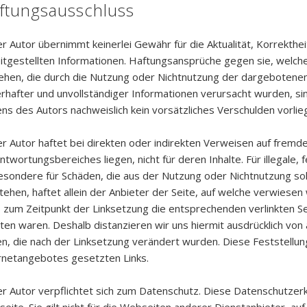
ftungsausschluss
er Autor übernimmt keinerlei Gewähr für die Aktualität, Korrektheit
itgestellten Informationen. Haftungsansprüche gegen sie, welche 
ehen, die durch die Nutzung oder Nichtnutzung der dargebotenen
erhafter und unvollständiger Informationen verursacht wurden, si
ens des Autors nachweislich kein vorsätzliches Verschulden vorlieg
er Autor haftet bei direkten oder indirekten Verweisen auf fremde 
ntwortungsbereiches liegen, nicht für deren Inhalte. Für illegale, 
esondere für Schäden, die aus der Nutzung oder Nichtnutzung so
tehen, haftet allein der Anbieter der Seite, auf welche verwiesen 
 zum Zeitpunkt der Linksetzung die entsprechenden verlinkten Seit
lten waren. Deshalb distanzieren wir uns hiermit ausdrücklich von 
en, die nach der Linksetzung verändert wurden. Diese Feststellung 
rnetangebotes gesetzten Links.
er Autor verpflichtet sich zum Datenschutz. Diese Datenschutzerkl