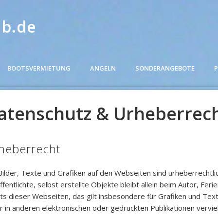
ob.de
BOOTSVERMIETUNG
ANGELN
SONDERANGEBOTE
P
atenschutz & Urheberrec
heberrecht
Bilder, Texte und Grafiken auf den Webseiten sind urheberrechtli
ffentlichte, selbst erstellte Objekte bleibt allein beim Autor, Fer
lts dieser Webseiten, das gilt insbesondere für Grafiken und Tex
r in anderen elektronischen oder gedruckten Publikationen vervie