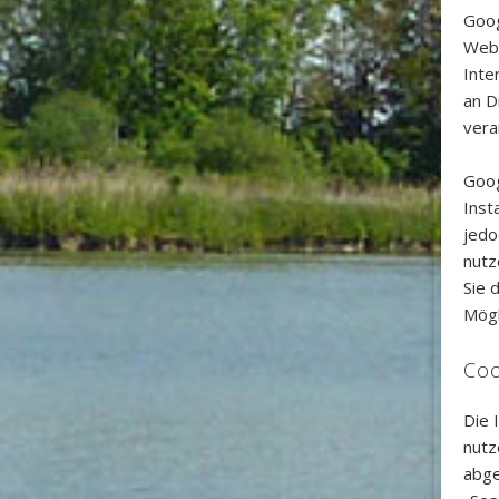
Goog
Webs
Inte
an D
vera
Goog
Inst
jedo
nutz
Sie 
Mögl
Coo
Die 
nutz
abge