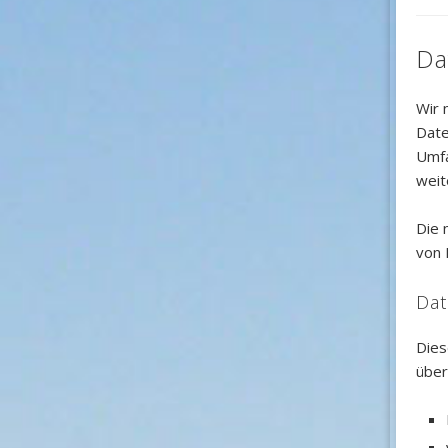
Da
Wir 
Date
Umfa
weit
Die 
von 
Dat
Dies
über