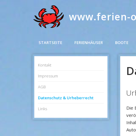
www.ferien-
STARTSEITE
FERIENHÄUSER
BOOTE
Kontakt
D
Impressum
AGB
Ur
Datenschutz & Urheberrecht
Die 
Links
verö
Inha
Auto