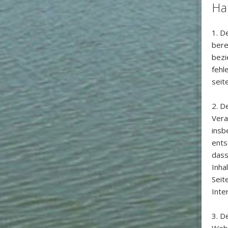
Ha
1. D
bere
bezi
fehl
seit
2. D
Vera
insb
ents
dass
Inha
Seit
Inte
3. D