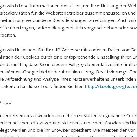
le wird diese Informationen benutzen, um Ihre Nutzung der Web
iteaktivitäten für die Websitebetreiber zusammenzustellen und
rnetnutzung verbundene Dienstleistungen zu erbringen. Auch wir
ritte übertragen, sofern dies gesetzlich vorgeschrieben oder so
rbeiten.
le wird in keinem Fall Ihre IP-Adresse mit anderen Daten von Goo
allation der Cookies durch eine entsprechende Einstellung Ihrer 
ch darauf hin, dass Sie in diesem Fall gegebenenfalls nicht sämtli
en können. Google bietet darüber hinaus sog. Deaktivierungs-Too
die Aufzeichnung und Analyse Ihres Nutzerverhaltens unterbinde
ichkeiten für diese Tools finden Sie hier:
http://tools.google.c
kies
Internetseiten verwenden an mehreren Stellen so genannte Cooki
erfreundlicher, effektiver und sicherer zu machen. Cookies sind k
legt werden und die Ihr Browser speichert. Die meisten der vo