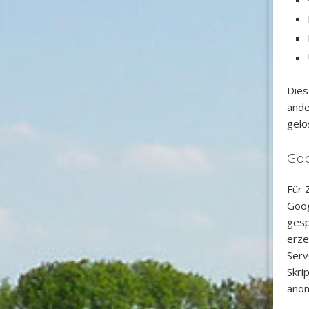
Dies
ande
gelö
Goo
Für 
Goog
gesp
erze
Serv
Skri
anon